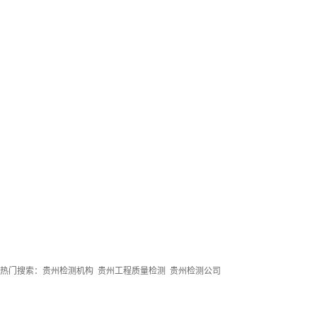
资质档案
实验室、设备间
室内检测
现场检测
安全用品设备
材料设备
化学设备
量测设备
岩土设备
热门搜索：
贵州检测机构
贵州工程质量检测
贵州检测公司