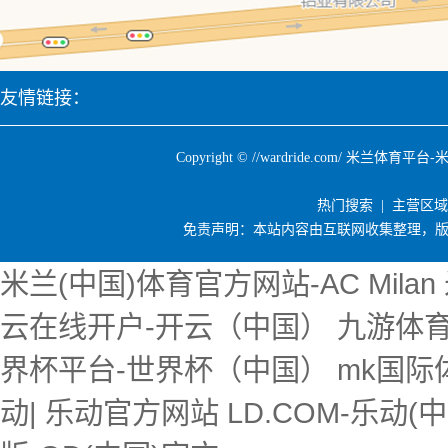
友情链接：
Copyright © //wardride.com/ 米兰体
热门搜索
| 主营区
免责声明：本站内容由互联网收集整理，版
米兰(中国)体育官方网站-AC Milan
云在线开户-开云（中国）
九游体育
界杯平台-世界杯（中国）
mk国际
动| 乐动官方网站
LD.COM-乐动(中