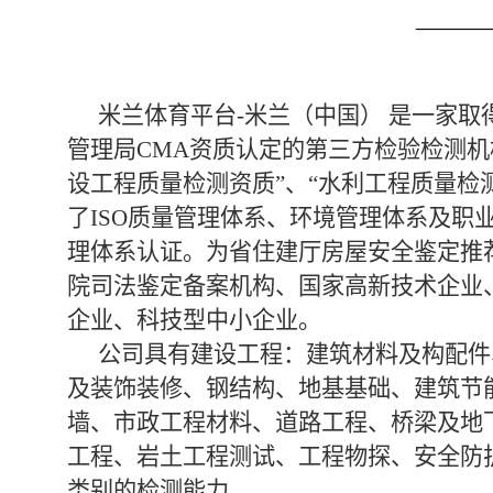
米兰体育平台-米兰（中国） 是一家取
管理局CMA资质认定的第三方检验检测机
设工程质量检测资质”、“水利工程质量检
了ISO质量管理体系、环境管理体系及职
理体系认证。为省住建厅房屋安全鉴定推
院司法鉴定备案机构、国家高新技术企业
企业、科技型中小企业。
公司具有建设工程：建筑材料及构配件
及装饰装修、钢结构、地基基础、建筑节
墙、市政工程材料、道路工程、桥梁及地
工程、岩土工程测试、工程物探、安全防
类别的检测能力......